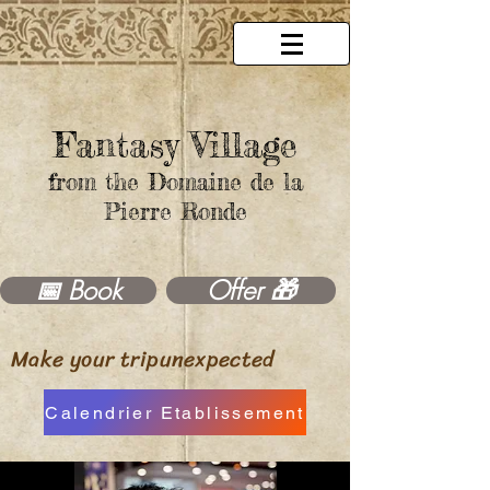
Fantasy Village
from the Domaine de la
Pierre Ronde
Offer 🎁
📅 Book
Make your trip
unexpected
Calendrier Etablissement