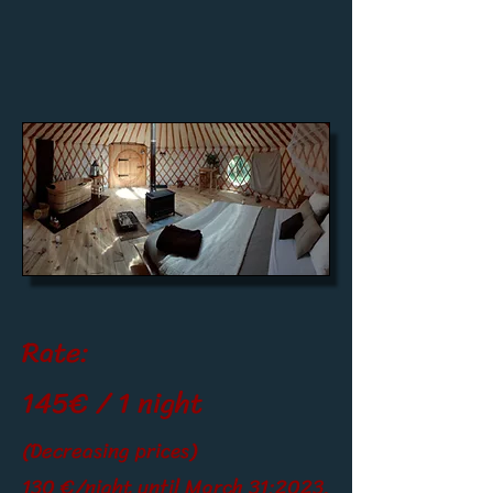
Rate:
145
€ / 1 night
(Decreasing prices)
130 €/night until March 31;
2023.