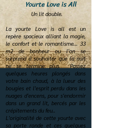
Yourte Love is Al
l
Un lit double.
La yourte Love is all est un
repère spacieux alliant la magie,
le confort et le romantisme... 33
m2 de bonheur ou l'on se
surprend à souhaiter que la nuit
ne se termine plus. Passez
quelques heures plongés dans
votre bain chaud, à la lueur des
bougies et l'esprit perdu dans les
nuages d'encens, pour s'endormir
dans un grand lit, bercés par les
crépitements du feu..
L'originalité de cette yourte avec
sa porte ronde et ces quelques