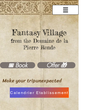
Fantasy Village
from the Domaine de la
Pierre Ronde
Offer 🎁
📅 Book
Make your trip
unexpected
Calendrier Etablissement