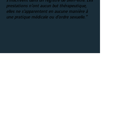
prestations n’ont aucun but thérapeutique,
elles ne s’apparentent en aucune manière à
une pratique médicale ou
d’ordre sexuelle.”
09 79 18 13 07
06 99 09 30 21