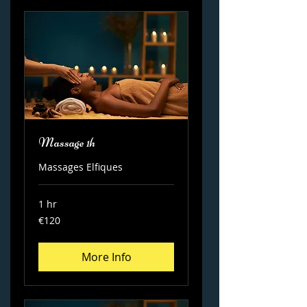
Massage 1h
Massages Elfiques
1 hr
120
€120
euros
More Info