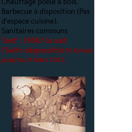
Chauffage poêle à bois.
Barbecue à disposition (Pas
d'espace cuisine).
Sanitaires communs
Tarif : 195€/
la nuit
(Tarifs dégressifs)
170 €/nuit
jusqu'au 31 Mars 2023.