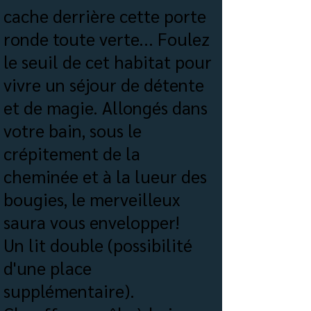
cache derrière cette porte
ronde toute verte... Foulez
le seuil de cet habitat pour
vivre un séjour de détente
et de magie. Allongés dans
votre bain, sous le
crépitement de la
cheminée et à la lueur des
bougies, le merveilleux
saura vous envelopper!
Un lit double (possibilité
d'une place
supplémentaire).